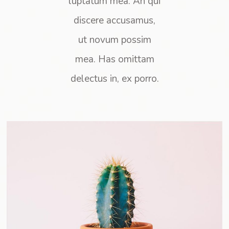
luptatum mea. An qui
discere accusamus,
ut novum possim
mea. Has omittam
delectus in, ex porro.